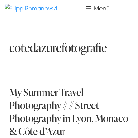
Zum
Menü
Inhalt
springen
cotedazurefotografie
My Summer Travel
Photography // // Street
Photography in Lyon, Monaco
& Côte d’Azur