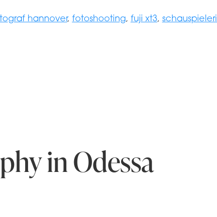
tograf hannover
,
fotoshooting
,
fuji xt3
,
schauspieler
aphy in Odessa