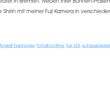
heater in Bremen. Neben ihrer Bühnen-Präsenz
e Shirin mit meiner Fuji Kamera in verschied
tograf hannover
,
fotoshooting
,
fuji xt3
,
schauspieler