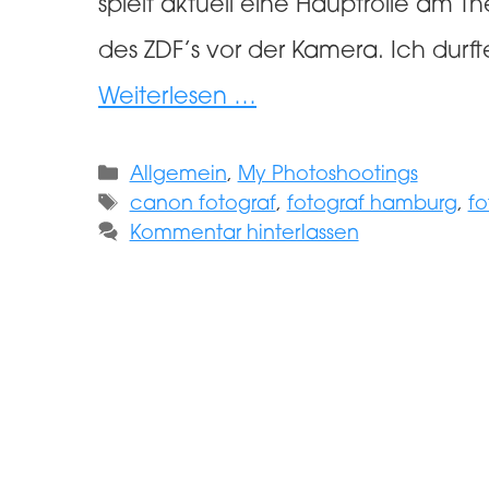
spielt aktuell eine Hauptrolle am T
des ZDF’s vor der Kamera. Ich durft
Weiterlesen …
Kategorien
Allgemein
,
My Photoshootings
Schlagwörter
canon fotograf
,
fotograf hamburg
,
fo
Kommentar hinterlassen