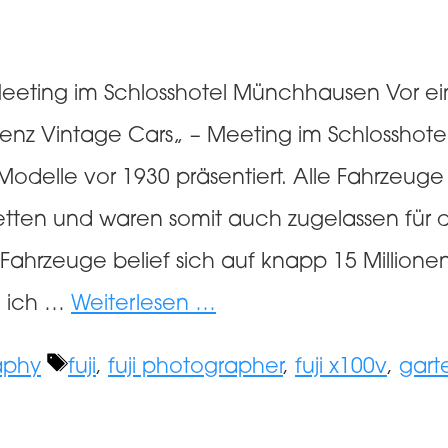
ting im Schlosshotel Münchhausen Vor einig
enz Vintage Cars„ – Meeting im Schlosshot
delle vor 1930 präsentiert. Alle Fahrzeuge
tten und waren somit auch zugelassen für d
ahrzeuge belief sich auf knapp 15 Millionen
e ich …
Weiterlesen …
Schlagwörter
aphy
fuji
,
fuji photographer
,
fuji x100v
,
gart