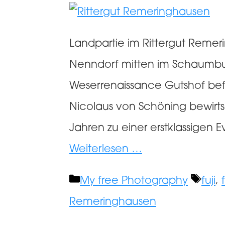
Landpartie im Rittergut Reme
Nenndorf mitten im Schaumbur
Weserrenaissance Gutshof befin
Nicolaus von Schöning bewirts
Jahren zu einer erstklassigen 
Weiterlesen …
Kategorien
Schl
My free Photography
fuji
,
Remeringhausen