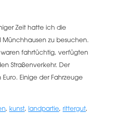
er Zeit hatte ich die
el Münchhausen zu besuchen.
 waren fahrtüchtig, verfügten
en Straßenverkehr. Der
 Euro. Einige der Fahrzeuge
en
,
kunst
,
landpartie
,
rittergut
,