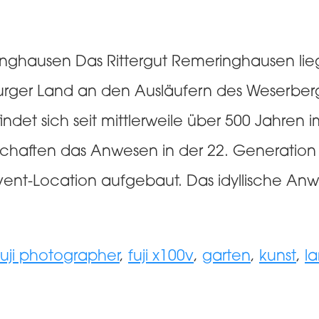
ringhausen Das Rittergut Remeringhausen li
ger Land an den Ausläufern des Weserbergl
det sich seit mittlerweile über 500 Jahren im
chaften das Anwesen in der 22. Generation 
Event-Location aufgebaut. Das idyllische Anw
agwörter
fuji photographer
,
fuji x100v
,
garten
,
kunst
,
l