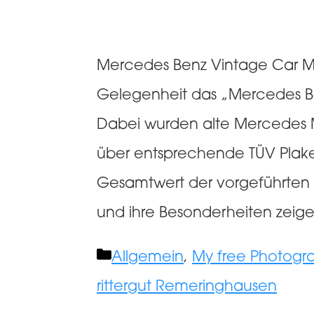
Mercedes Benz Vintage Car Mee
Gelegenheit das „Mercedes B
Dabei wurden alte Mercedes Mo
über entsprechende TÜV Plake
Gesamtwert der vorgeführten F
und ihre Besonderheiten zeig
Kategorien
Allgemein
,
My free Photogr
rittergut Remeringhausen