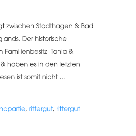
egt zwischen Stadthagen & Bad
ands. Der historische
 Familienbesitz. Tania &
& haben es in den letzten
esen ist somit nicht …
andpartie
,
rittergut
,
rittergut