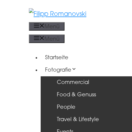
Zum
Inhalt
Menü
springen
Menü
Startseite
Fotografie
Commercial
Food & Genuss
People
Travel & Lifestyle