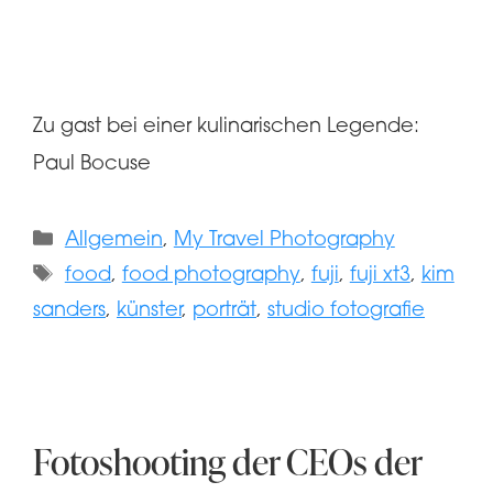
Zu gast bei einer kulinarischen Legende:
Paul Bocuse
Kategorien
Allgemein
,
My Travel Photography
Schlagwörter
food
,
food photography
,
fuji
,
fuji xt3
,
kim
sanders
,
künster
,
porträt
,
studio fotografie
Fotoshooting der CEOs der