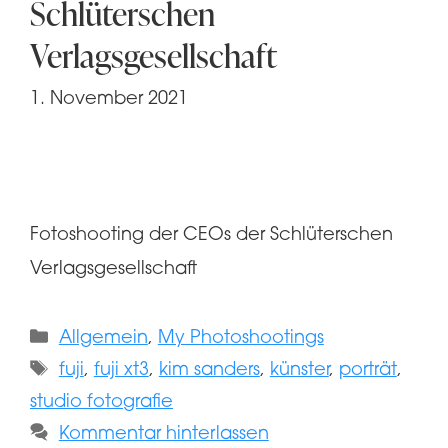
Schlüterschen
Verlagsgesellschaft
1. November 2021
Fotoshooting der CEOs der Schlüterschen
Verlagsgesellschaft
Kategorien
Allgemein
,
My Photoshootings
Schlagwörter
fuji
,
fuji xt3
,
kim sanders
,
künster
,
porträt
,
studio fotografie
Kommentar hinterlassen